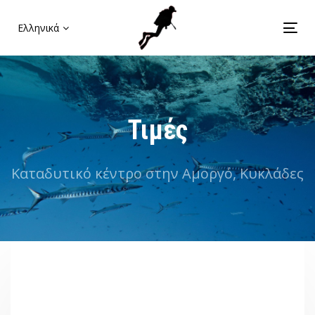
Skip
Skip
links
to
Ελληνικά
Tog
primary
nav
navigation
Skip
to
content
Τιμές
Καταδυτικό κέντρο στην Αμοργό, Κυκλάδες