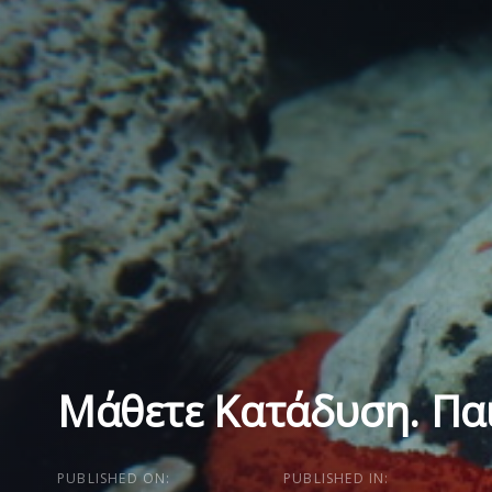
Μάθετε Κατάδυση. Παι
PUBLISHED ON:
PUBLISHED IN: